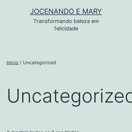
Saltar
JOCENANDO E MARY
para
Transformando beleza em
o
felicidade
conteúdo
Início
/ Uncategorized
Uncategorize